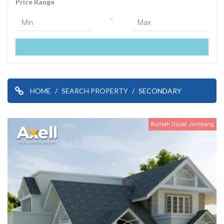
Price Range
-
HOME
SEARCH PROPERTY
SECONDARY
Rumah Dijual Jombang