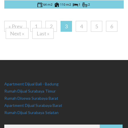
64 m2
110 m2
1
2
« Prev
1
2
3
4
5
6
Next »
Last »
Apartment Dijual Bali - Badung
Rumah Dijual Surabaya Timur
Rumah Disewa Surabaya Barat
Apartment Dijual Surabaya Barat
Rumah Dijual Surabaya Selatan