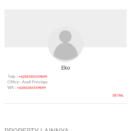
Eko
Telp :
+6285385539899
Office : Axell Prestige
WA :
+6285385539899
DETAIL