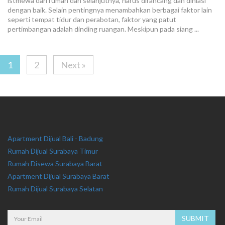
istmewa dari rumah dan selanjutnya, harus dirancang dan dihiasi
dengan baik. Selain pentingnya menambahkan berbagai faktor lain
seperti tempat tidur dan perabotan, faktor yang patut
pertimbangan adalah dinding ruangan. Meskipun pada siang ...
1
2
Next »
Apartment Dijual Bali - Badung
Rumah Dijual Surabaya Timur
Rumah Disewa Surabaya Barat
Apartment Dijual Surabaya Barat
Rumah Dijual Surabaya Selatan