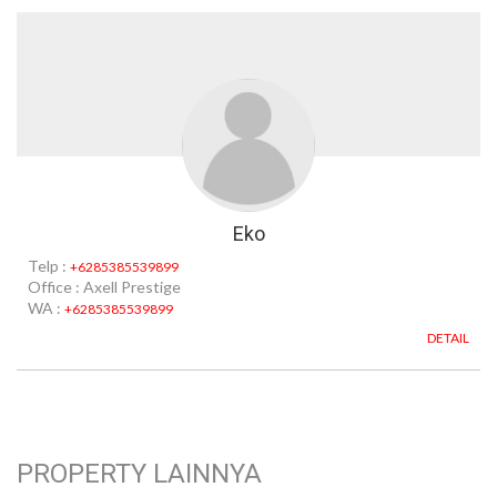
Eko
Telp :
+6285385539899
Office : Axell Prestige
WA :
+6285385539899
DETAIL
PROPERTY LAINNYA