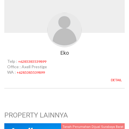
Eko
Telp :
+6285385539899
Office : Axell Prestige
WA :
+6285385539899
DETAIL
PROPERTY LAINNYA
Tanah Perumahan Dijual Surabaya Barat