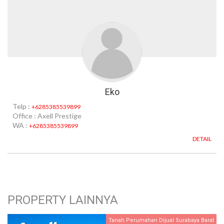
Eko
Telp :
+6285385539899
Office : Axell Prestige
WA :
+6285385539899
DETAIL
PROPERTY LAINNYA
Tanah Perumahan Dijual Surabaya Barat