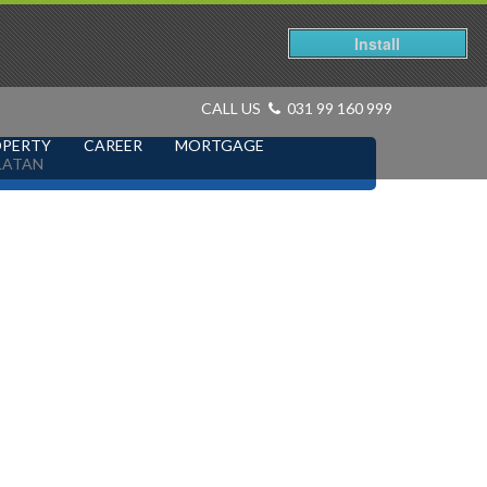
Install
CALL US
031 99 160 999
OPERTY
CAREER
MORTGAGE
LATAN