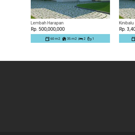
Lembah Harapan
Kinibalu
Rp. 500,000,000
Rp. 3,4
60 m2
35 m2
2
1