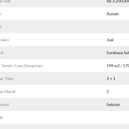
a Jual
Rp 3,200,00
e
Rumah
t
saksi
Jual
si
Surabaya Se
 Tanah / Luas Bangunan
198 m2 / 17
r Tidur
3 + 1
ar Mandi
2
ntasi
Selatan
ik