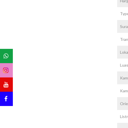
Harg
Typ
Sura
Tran
Loka
Luas
Kama
Kam
Orie
Listr