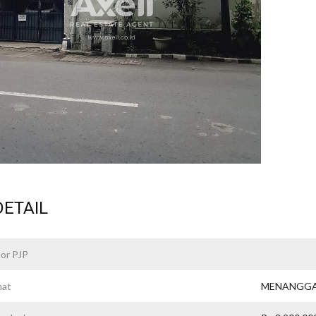
ETAIL
or PJP
mat
MENANGGA