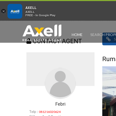
AXELL
×
AXELL
FREE - In Google Play
HOME
SEARCH PROP
CONTACT AGENT
Ruma
Febri
Telp :
081216020624