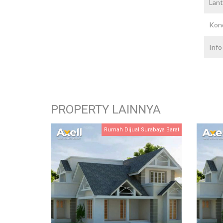
Lant
Kond
Inf
PROPERTY LAINNYA
Rumah Dijual Surabaya Barat