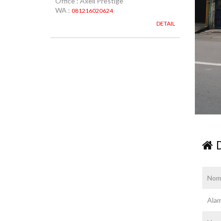
Office : Axell Prestige
WA :
081216020624
DETAIL
D
Nom
Ala