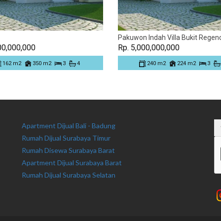
Pakuwon Indah Villa Bukit Regen
00,000,000
Rp. 5,000,000,000
162 m2
350 m2
3
4
240 m2
224 m2
3
Apartment Dijual Bali - Badung
Rumah Dijual Surabaya Timur
Rumah Disewa Surabaya Barat
Apartment Dijual Surabaya Barat
Rumah Dijual Surabaya Selatan