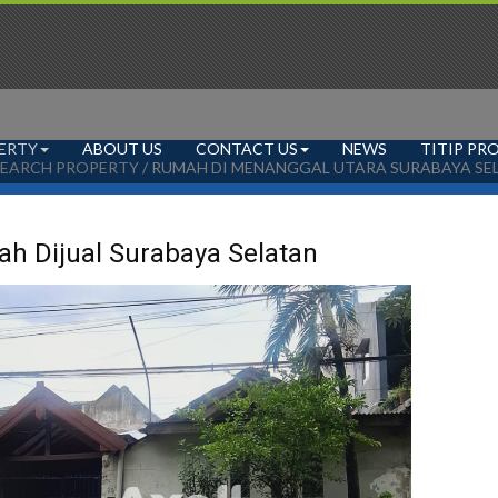
ERTY
ABOUT US
CONTACT US
NEWS
TITIP PR
SEARCH PROPERTY
/ RUMAH DI MENANGGAL UTARA SURABAYA SE
h Dijual Surabaya Selatan