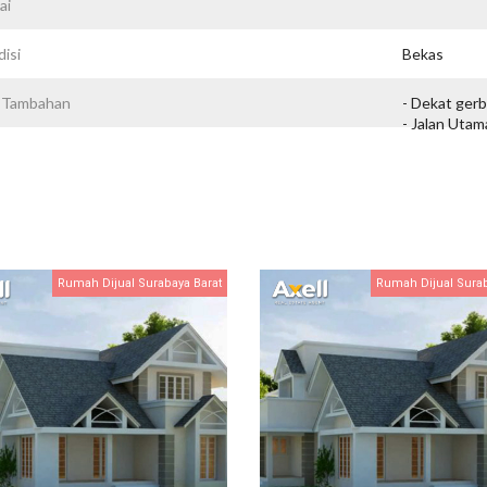
ai
isi
Bekas
o Tambahan
- Dekat gerb
- Jalan Uta
Rumah Dijual Surabaya Barat
Rumah Dijual Surab