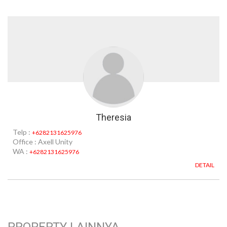
Theresia
Telp :
+6282131625976
Office : Axell Unity
WA :
+6282131625976
DETAIL