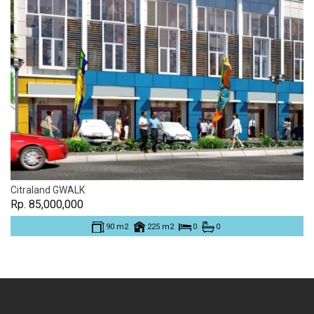
Citraland GWALK
Rp. 85,000,000
90 m2
225 m2
0
0