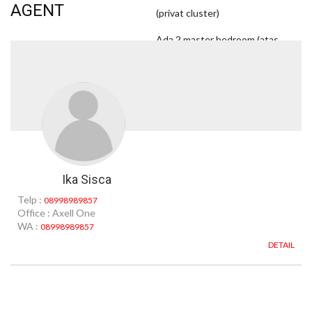
AGENT
(privat cluster)
Ada 2 master bedroom (atas
dan bawah)
Tandon pompa atas bawah
Kusen alumunium ykk dan
dekson
Galvalum
Row 3 mobil
Parkir luas Carport bisa 6
mobil
Ika Sisca
Sdh ada kanopi
Telp :
08998989857
Office : Axell One
WA :
08998989857
DETAIL