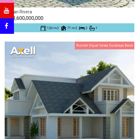
Taman Rivera
Rp. 1,600,000,000
120 m2
77 m2
2
1
Rumah Dijual Sewa Surabaya Barat