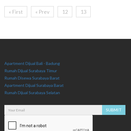
« First
« Prev
12
13
Apartment Dijual Bali - Badung
Rumah Dijual Surabaya Timur
Rumah Disewa Surabaya Barat
Apartment Dijual Surabaya Barat
Rumah Dijual Surabaya Selatan